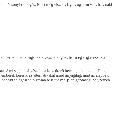
ok karácsonyi csillogás. Most még viszonylag nyugalom van, használd
zeptemberben már konganak a vészharangok, bár még alig érezzük a
kra. Ami segíthet átvészelni a következő heteket, hónapokat. Ha te
z emberek keresik az alternatívákat mind anyagilag, mint az alapvető
ondold át, egészen biztosan te is tudsz a jelen gazdasági helyzetben