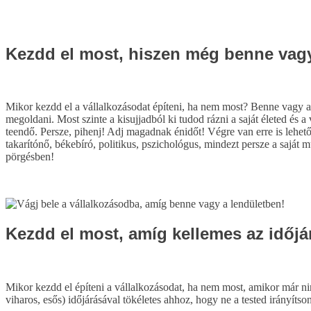
Kezdd el most, hiszen még benne vagy
Mikor kezdd el a vállalkozásodat építeni, ha nem most? Benne vagy a 
megoldani. Most szinte a kisujjadból ki tudod rázni a saját életed és
teendő. Persze, pihenj! Adj magadnak énidőt! Végre van erre is lehető
takarítónő, békebíró, politikus, pszichológus, mindezt persze a sajá
pörgésben!
Kezdd el most, amíg kellemes az időjá
Mikor kezdd el építeni a vállalkozásodat, ha nem most, amikor már ni
viharos, esős) időjárásával tökéletes ahhoz, hogy ne a tested irányít