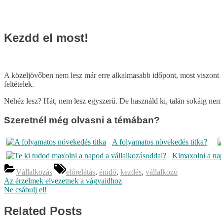
Kezdd el most!
A közeljövőben nem lesz már erre alkalmasabb időpont, most viszont 
feltételek.
Nehéz lesz? Hát, nem lesz egyszerű. De használd ki, talán sokáig nem
Szeretnél még olvasni a témában?
A folyamatos növekedés titka?
Kimaxolni a na
Tags:
Vállalkozás
előrelátás
,
énidő
,
kezdés
,
vállalkozó
Bejegyzés
Previous
Az érzelmek elvezetnek a vágyaidhoz
Post:
Next
Ne csábulj el!
navigáció
Post:
Related Posts