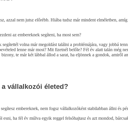
sz, azzal nem jutsz előrébb. Hiába tudsz már mindent elméletben, amíg e
kezdeni az embereknek segíteni, ha most sem?
segítettél volna már megoldást találni a problémájára, vagy jobbá tenni 
evételed lenne már most? Mit fizetnél belőle? Fél év alatt talán még 
y bizony, te már két lábbal állod a sarat, ha eljönnek a gondok, amiről 
 a vállalkozói életed?
gítesz embereknek, nem fogsz vállalkozóként stabilabban állni és pénz
 esni, ha fél év múlva egyik reggel felsóhajtasz és azt mondod, bárcsak