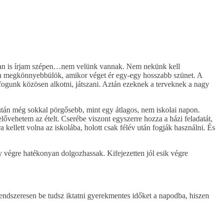
gyan is írjam szépen…nem velünk vannak. Nem nekünk kell
 én megkönnyebbülök, amikor véget ér egy-egy hosszabb szünet. A
fogunk közösen alkotni, játszani. Aztán ezeknek a terveknek a nagy
után még sokkal pörgősebb, mint egy átlagos, nem iskolai napon.
vehetem az ételt. Cserébe viszont egyszerre hozza a házi feladatát,
 kellett volna az iskolába, holott csak félév után fogják használni. És
gy végre hatékonyan dolgozhassak. Kifejezetten jól esik végre
endszeresen be tudsz iktatni gyerekmentes időket a napodba, hiszen