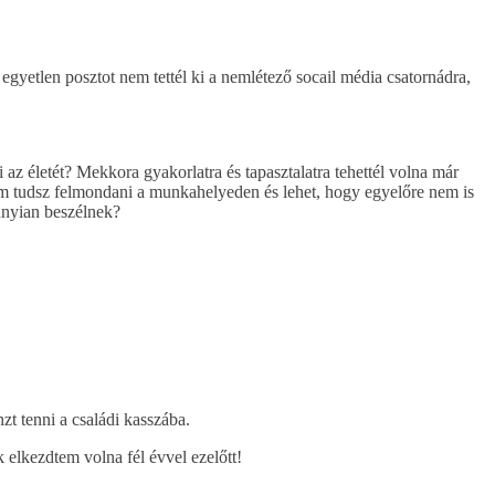
gyetlen posztot nem tettél ki a nemlétező socail média csatornádra,
az életét? Mekkora gyakorlatra és tapasztalatra tehettél volna már
nem tudsz felmondani a munkahelyeden és lehet, hogy egyelőre nem is
annyian beszélnek?
t tenni a családi kasszába.
 elkezdtem volna fél évvel ezelőtt!