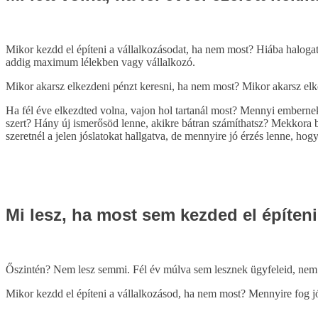
Mikor kezdd el építeni a vállalkozásodat, ha nem most? Hiába halogat
addig maximum lélekben vagy vállalkozó.
Mikor akarsz elkezdeni pénzt keresni, ha nem most? Mikor akarsz el
Ha fél éve elkezdted volna, vajon hol tartanál most? Mennyi embernek 
szert? Hány új ismerősöd lenne, akikre bátran számíthatsz? Mekkora b
szeretnél a jelen jóslatokat hallgatva, de mennyire jó érzés lenne, hog
Mi lesz, ha most sem kezded el építeni
Őszintén? Nem lesz semmi. Fél év múlva sem lesznek ügyfeleid, nem se
Mikor kezdd el építeni a vállalkozásod, ha nem most? Mennyire fog jól