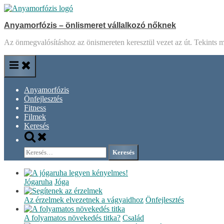
Skip
to
Anyamorfózis – önlismeret vállalkozó nőknek
content
Az önmegvalósításhoz az önismereten keresztül vezet az út. Tekints más
Anyamorfózis
Önfejlesztés
Fitness
Filmek
Keresés
Toggle
search
Keresés:
form
Jógaruha
Jóga
Az érzelmek elvezetnek a vágyaidhoz
Önfejlesztés
A folyamatos növekedés titka?
Család