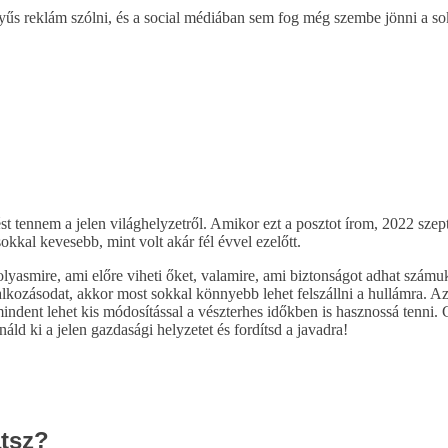
yűs reklám szólni, és a social médiában sem fog még szembe jönni a s
ést tennem a jelen világhelyzetről. Amikor ezt a posztot írom, 2022 s
kkal kevesebb, mint volt akár fél évvel ezelőtt.
olyasmire, ami előre viheti őket, valamire, ami biztonságot adhat számu
lalkozásodat, akkor most sokkal könnyebb lehet felszállni a hullámra. A
dent lehet kis módosítással a vészterhes időkben is hasznossá tenni. G
ld ki a jelen gazdasági helyzetet és fordítsd a javadra!
átsz?