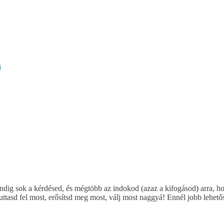
s
dig sok a kérdésed, és mégtöbb az indokod (azaz a kifogásod) arra, h
Futtasd fel most, erősítsd meg most, válj most naggyá! Ennél jobb lehető