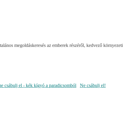
ltalános megoldáskeresés az emberek részéről, kedvező környezeti
Ne csábulj el!