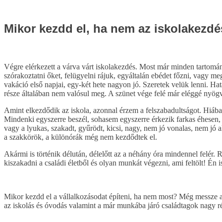
bejegyzéshez
Mikor kezdd el, ha nem az iskolakezd
Végre elérkezett a várva várt iskolakezdés. Most már minden tartom
szórakoztatni őket, felügyelni rájuk, egyáltalán ebédet főzni, vagy
vakáció első napjai, egy-két hete nagyon jó. Szeretek velük lenni. H
része általában nem valósul meg. A szünet vége felé már eléggé nyö
Amint elkezdődik az iskola, azonnal érzem a felszabadultságot. Hiáb
Mindenki egyszerre beszél, sohasem egyszerre érkezik farkas éhesen, 
vagy a lyukas, szakadt, gyűrödt, kicsi, nagy, nem jó vonalas, nem jó a
a szakkörök, a különórák még nem kezdődtek el.
Akármi is történik délután, délelőtt az a néhány óra mindennel felér.
kiszakadni a családi életből és olyan munkát végezni, ami feltölt! Én i
Mikor kezdd el a vállalkozásodat építeni, ha nem most? Még messze a
az iskolás és óvodás valamint a már munkába járó családtagok nagy ré