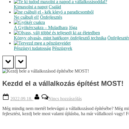
Kimaxolni a napot
Család
Ne csábulj el!
Önfejlesztés
A Gyökércsakra – Muladhara
Jóga
Könyv olvasás, mint hatékony önfejlesztő technika
Önfejleszté
Pénzügyi tudatosság
Pénzügyek
prev
next
Kezdd el a vállalkozás építést MOST!
Posted
By
a(z)
2022.09.18.
Nincs hozzászólás
on
Kezdd
el
Még mindig nem mertél belevágni a vállalkozásod építésébe? Még min
a
fejlesztést, kezdj bele most valami újításba, ha már vállalkozó vagy! 
vállalkozás
építést
MOST!