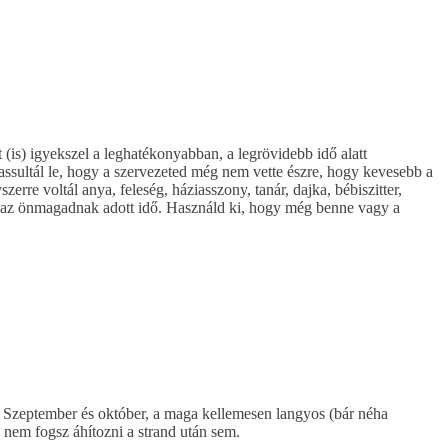
(is) igyekszel a leghatékonyabban, a legrövidebb idő alatt
lassultál le, hogy a szervezeted még nem vette észre, hogy kevesebb a
re voltál anya, feleség, háziasszony, tanár, dajka, bébiszitter,
sba az önmagadnak adott idő. Használd ki, hogy még benne vagy a
t. Szeptember és október, a maga kellemesen langyos (bár néha
 nem fogsz áhítozni a strand után sem.