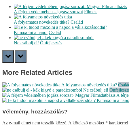
A férjem védelmében – jogász sorozat
Filmek
A folyamatos növekedés titka?
Család
Kimaxolni a napot
Család
Ne csábulj el!
Önfejlesztés
prev
next
More Related Articles
A folyamatos növekedés titka?
Csalá
Ne csábulj el!
Önfejleszt
A férj
Kimaxolni a napo
Vélemény, hozzászólás?
Az e-mail címet nem tesszük közzé.
A kötelező mezőket
*
karakterrel 