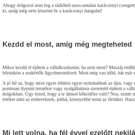
Ahogy dolgozol nem fog a rádióból unos-untalan karácsonyi csengett
ki, amíg még nem köszönt be a karácsonyi hangulat!
Kezdd el most, amíg még megteheted
Mikor kezdd el építeni a vállalkozásodat, ha nem most? Muszáj említ
bőrünkön a szakértők figyelmeztetéseit. Most még van időd, bár már so
A jó hír az, hogy most egyre többen egyre nyitottabbak az újra, vagy 
pontosan ilyesmi termékre vagy szolgáltatásra szeretnéd építeni a vál
dolgokban. Úgy érzed, hogy a te álmod békeidőre való? Nos, szinte min
értéket adni az embereknek, jobbá, könnyebbé tenni az életüket. Haszná
Mi lett volna, ha fél évvel ezelőtt nekil