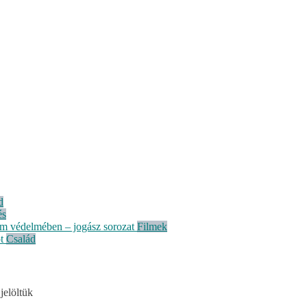
d
és
em védelmében – jogász sorozat
Filmek
t
Család
jelöltük