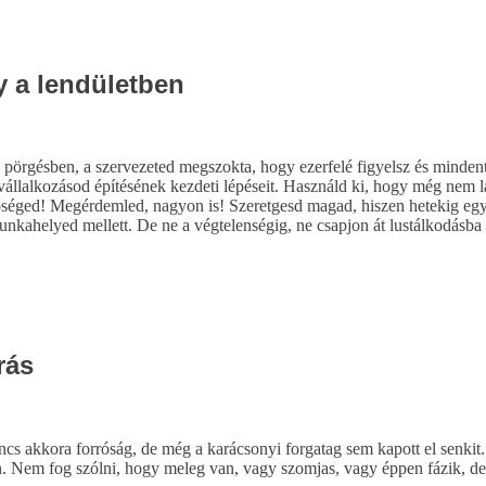
 a lendületben
pörgésben, a szervezeted megszokta, hogy ezerfelé figyelsz és mindent 
 a vállalkozásod építésének kezdeti lépéseit. Használd ki, hogy még nem 
séged! Megérdemled, nagyon is! Szeretgesd magad, hiszen hetekig egyszer
t munkahelyed mellett. De ne a végtelenségig, ne csapjon át lustálkodá
rás
ncs akkora forróság, de még a karácsonyi forgatag sem kapott el senki
son. Nem fog szólni, hogy meleg van, vagy szomjas, vagy éppen fázik, de