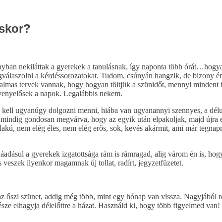
éskor?
ányban nekiláttak a gyerekek a tanulásnak, így naponta több órát…ho
 megválaszolni a kérdéssorozatokat. Tudom, csúnyán hangzik, de bizony
atalmas tervek vannak, hogy hogyan töltjük a szünidőt, mennyi mindent 
gvenyelősek a napok. Legalábbis nekem.
a kell ugyanúgy dolgozni menni, hiába van ugyanannyi szennyes, a dél
mindig gondosan megvárva, hogy az egyik után elpakoljak, majd újra elő
lakú, nem elég éles, nem elég erős, sok, kevés akármit, ami már tegnapra
 Ráadásul a gyerekek izgatottsága rám is rámragad, alig várom én is, ho
s veszek ilyenkor magamnak új tollat, radírt, jegyzetfüzetet.
z őszi szünet, addig még több, mint egy hónap van vissza. Nagyjából r
sze elhagyja délelőttre a házat. Használd ki, hogy több figyelmed van!